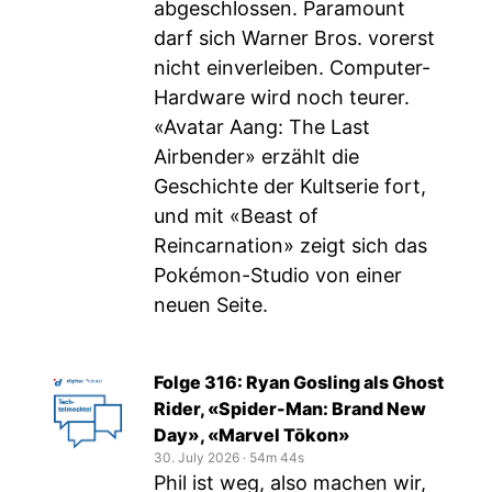
abgeschlossen. Paramount
darf sich Warner Bros. vorerst
nicht einverleiben. Computer-
Hardware wird noch teurer.
«Avatar Aang: The Last
Airbender» erzählt die
Geschichte der Kultserie fort,
und mit «Beast of
Reincarnation» zeigt sich das
Pokémon-Studio von einer
neuen Seite.
Folge 316: Ryan Gosling als Ghost
Rider, «Spider-Man: Brand New
Day», «Marvel Tōkon»
30. July 2026
‧
54m 44s
Phil ist weg, also machen wir,