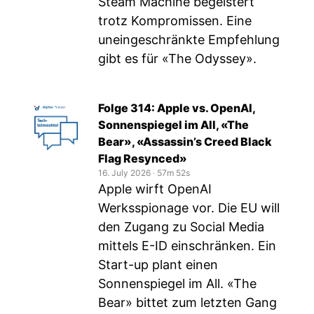
Steam Machine begeistert
trotz Kompromissen. Eine
uneingeschränkte Empfehlung
gibt es für «The Odyssey».
Folge 314: Apple vs. OpenAI,
Sonnenspiegel im All, «The
Bear», «Assassin’s Creed Black
Flag Resynced»
16. July 2026
‧
57m 52s
Apple wirft OpenAI
Werksspionage vor. Die EU will
den Zugang zu Social Media
mittels E-ID einschränken. Ein
Start-up plant einen
Sonnenspiegel im All. «The
Bear» bittet zum letzten Gang